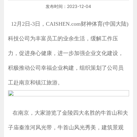
司
发布时间：
2023-12-04
关
12月2日-3日
，CAISHEN.com财神体育(中国大陆)
于
我
们
科技公司为丰富员工的业余生活，缓解工作压
新
力，促进身心健康，进一步加强企业文化建设，
闻
资
积极推动公司幸福企业构建，组织策划了公司员
讯
工赴南京和镇江旅游。
产
品
中
心
在南京，大家游览了金陵四大名胜的牛首山和夫
科
研
子庙秦淮河风光带，牛首山风光秀美，
建筑景观
实