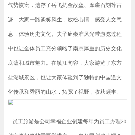
力
气势恢宏，遗存了岳飞抗金故垒、摩崖石刻等古
人
迹，大家一路谈笑风生，放松心情，感受人文气
才
队
息，体验历史文化。夫子庙秦淮风光带游览过程
伍
中也让全体员工充分领略了南京厚重的历史文化
市
场
体
底蕴和城市魅力。在镇江句容，大家游览了东方
系
盐湖城景区，也让大家体验到了独特的中国道文
化传承和秀丽的山水，拓宽了视野，收获颇丰。
员工旅游是公司幸福企业创建每年为员工办理
20