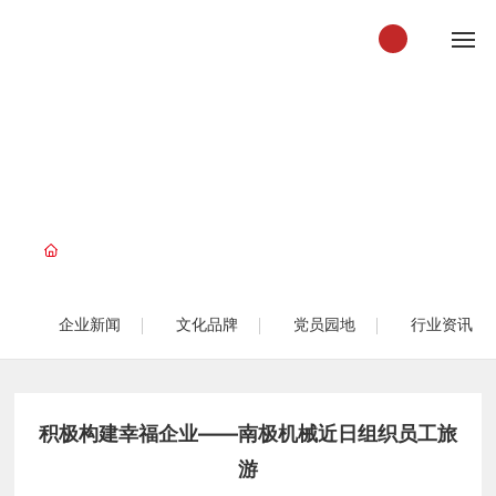
C
AI
News
S
新闻资讯
HE
N.
co
m
CAISHEN.com财神体育(中国大陆)科技公司
财
神
体
企业新闻
文化品牌
党员园地
行业资讯
育
(中
国
大
陆)
积极构建幸福企业——南极机械近日组织员工旅
科
技
游
公