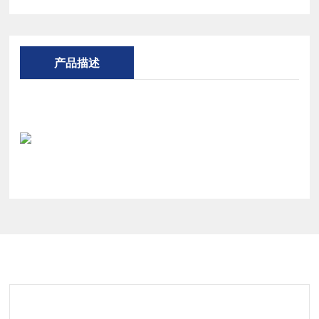
司
关
于
产品描述
我
们
新
闻
资
讯
产
品
中
心
相关产品
科
研
实