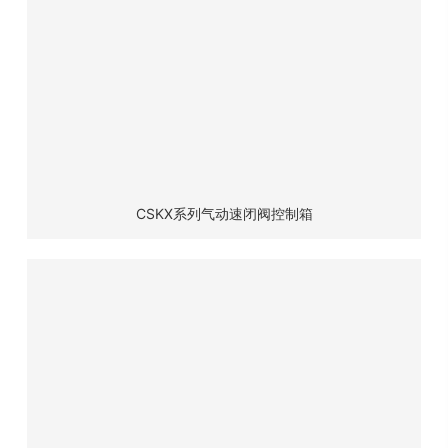
司
关
于
我
们
新
闻
资
CSKX系列气动速闭阀控制箱
讯
产
品
中
心
科
研
实