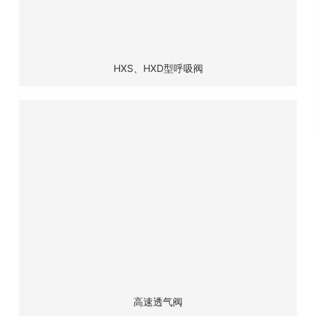
力
人
才
队
HXS、HXD型呼吸阀
伍
市
场
体
系
高速透气阀